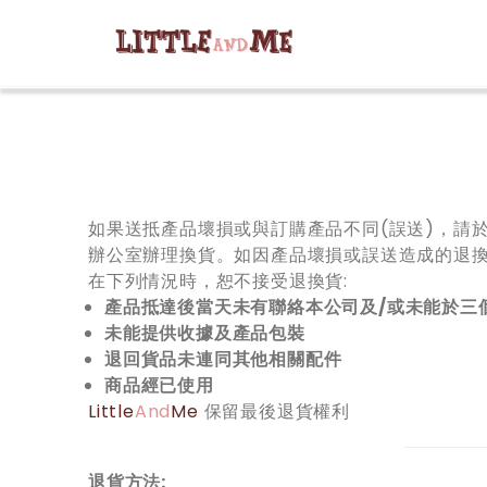
如果送抵產品壞損或與訂購產品不同(誤送)，請
辦公室辦理換貨。如因產品壞損或誤送造成的退
在下列情況時，恕不接受退換貨:
產品抵達後當天未有聯絡本公司及/或未能於三
未能提供收據及產品包裝
退回貨品未連同其他相關配件
商品經已使用
Little
And
Me
保留最後退貨權利
退貨方法: