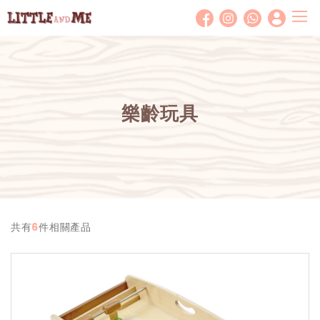
T
o
g
g
l
樂齡玩具
e
n
a
v
i
g
a
共有
6
件相關產品
t
i
o
n