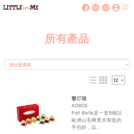
T
o
g
g
所有產品
l
e
n
a
v
i
g
a
t
響叮噹
i
A0809
o
Pat Bells是一套8個以
n
歐洲山毛櫸實木製造的
手拍鈴，以...