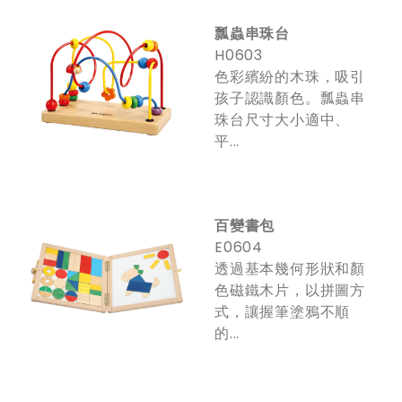
瓢蟲串珠台
H0603
色彩繽紛的木珠，吸引
孩子認識顏色。瓢蟲串
珠台尺寸大小適中、
平...
百變書包
E0604
透過基本幾何形狀和顏
色磁鐵木片，以拼圖方
式，讓握筆塗鴉不順
的...