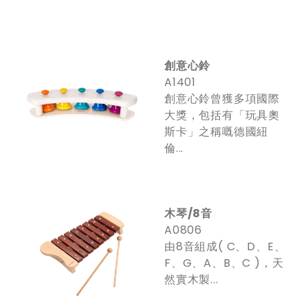
創意心鈴
A1401
創意心鈴曾獲多項國際
大獎，包括有「玩具奧
斯卡」之稱嘅德國紐
倫...
木琴/8音
A0806
由8音組成( C、D、E、
F、G、A、B、C )，天
然實木製...