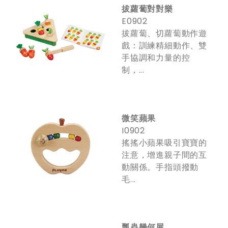
拔蘿蔔對對樂
E0902
拔蘿蔔、切蘿蔔動作遊
戲：訓練精細動作、雙
手協調和力量的控
制，...
微笑蘋果
I0902
搖搖小蘋果吸引寶寶的
注意，增進親子間的互
動關係。手指頭撥動
毛...
瓢蟲幾何屋