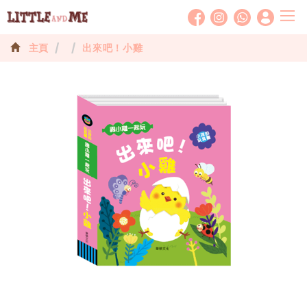
T
o
主頁
出來吧！小雞
g
g
l
e
n
a
v
i
g
a
t
i
o
n