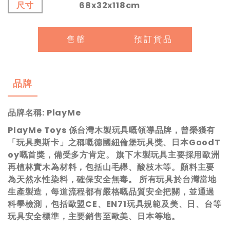
尺寸
68x32x118cm
售罄
預訂貨品
品牌
品牌名稱: PlayMe
PlayMe Toys 係台灣木製玩具嘅領導品牌，曾榮獲有
「玩具奧斯卡」之稱嘅德國紐倫堡玩具獎、日本GoodT
oy嘅首獎，備受多方肯定。 旗下木製玩具主要採用歐洲
再植林實木為材料，包括山毛櫸、酸枝木等。顏料主要
為天然水性染料，確保安全無毒。 所有玩具於台灣當地
生產製造，每道流程都有嚴格嘅品質安全把關，並通過
科學檢測，包括歐盟CE、EN71玩具規範及美、日、台等
玩具安全標準，主要銷售至歐美、日本等地。