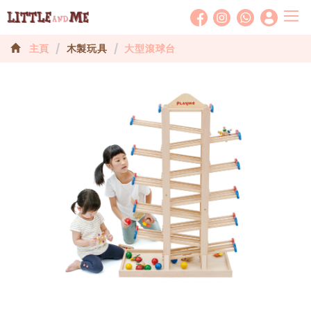
T
o
主頁
木製玩具
大型滾球台
g
g
l
e
n
a
v
i
g
a
t
i
o
n