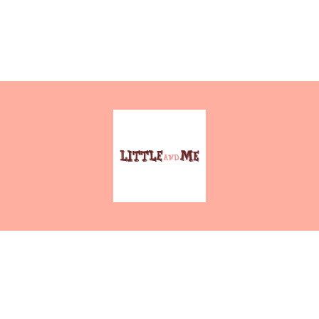
LittleAndMe 木玩具店
WhatsApp : 25226008
enquiry@littleandme.com.hk
觀塘開源道45號有利中心4樓(請先預約)