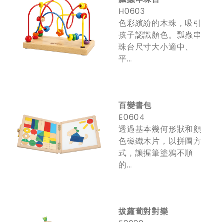
H0603
色彩繽紛的木珠，吸引
孩子認識顏色。瓢蟲串
珠台尺寸大小適中、
平...
百變書包
E0604
透過基本幾何形狀和顏
色磁鐵木片，以拼圖方
式，讓握筆塗鴉不順
的...
拔蘿蔔對對樂