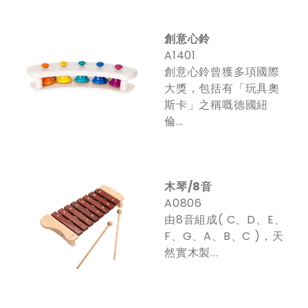
創意心鈴
A1401
創意心鈴曾獲多項國際
大獎，包括有「玩具奧
斯卡」之稱嘅德國紐
倫...
木琴/8音
A0806
由8音組成( C、D、E、
F、G、A、B、C )，天
然實木製...