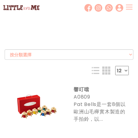
T
o
g
g
l
e
n
a
v
i
g
響叮噹
a
A0809
t
Pat Bells是一套8個以
i
歐洲山毛櫸實木製造的
o
手拍鈴，以...
n