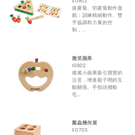
E0902
拔蘿蔔、切蘿蔔動作遊
戲：訓練精細動作、雙
手協調和力量的控
制，...
微笑蘋果
I0902
搖搖小蘋果吸引寶寶的
注意，增進親子間的互
動關係。手指頭撥動
毛...
瓢蟲幾何屋
E0703