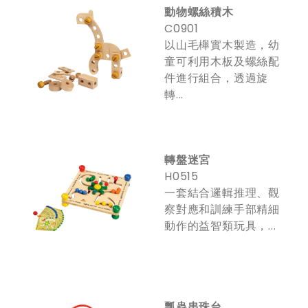
動物螺絲積木
C0901
以山毛櫸實木製造，幼
童可利用木板及螺絲配
件進行組合，透過旋
轉...
轉盤迷宮
H0515
一套結合邏輯推理、觀
察對應和訓練手部精細
動作的益智類玩具，...
瓢蟲串珠台